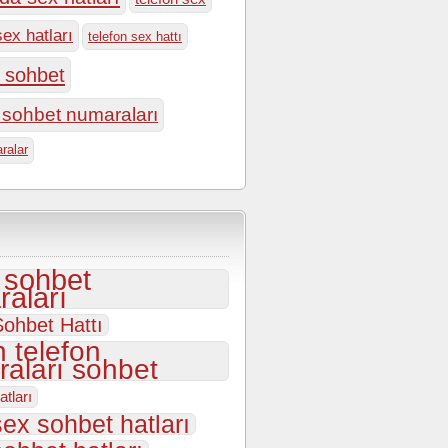
sex hatları
telefon sex hattı
n sohbet
n sohbet numaraları
ralar
i sohbet
aları
ohbet Hattı
 telefon
aları sohbet
atları
sex sohbet hatları