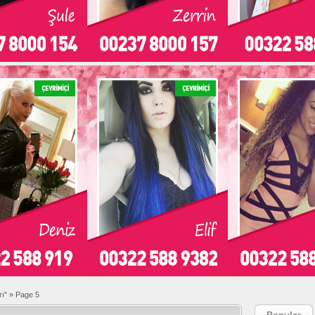
rı"
»
Page 5