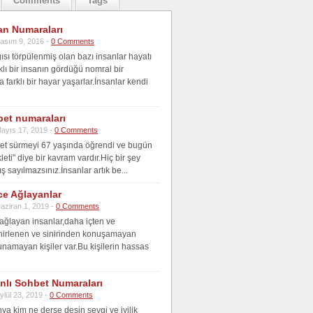
Comments
Tags
an Numaraları
asım 9, 2016 -
0 Comments
ısı törpülenmiş olan bazı insanlar hayatı
klı bir insanın gördüğü nomral bir
farklı bir hayar yaşarlar.İnsanlar kendi
bet numaraları
ayıs 17, 2019 -
0 Comments
klet sürmeyi 67 yaşında öğrendi ve bugün
kleti" diye bir kavram vardır.Hiç bir şey
ş sayılmazsınız.İnsanlar artık be...
ce Ağlayanlar
aziran 1, 2019 -
0 Comments
 ağlayan insanlar,daha içten ve
nirlenen ve sinirinden konuşamayan
unamayan kişiler var.Bu kişilerin hassas
anlı Sohbet Numaraları
ylül 23, 2019 -
0 Comments
ya kim ne derse desin sevgi ve iyilik