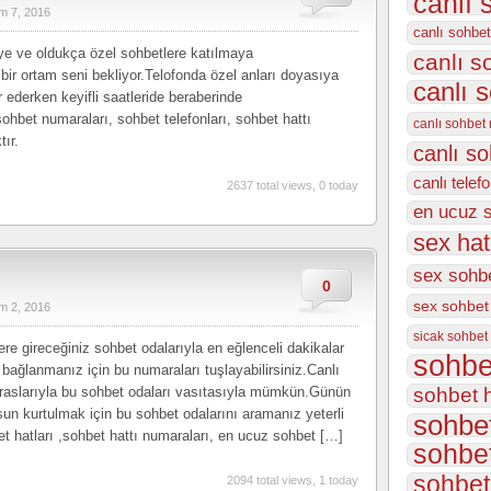
canlı 
m 7, 2016
canlı sohbet
 ve oldukça özel sohbetlere katılmaya
canlı 
bir ortam seni bekliyor.Telofonda özel anları doyasıya
canlı 
 ederken keyifli saatleride beraberinde
hbet numaraları, sohbet telefonları, sohbet hattı
canlı sohbet
ır.
canlı s
canlı telef
2637 total views, 0 today
en ucuz 
sex hat
sex sohbe
0
sex sohbet
m 2, 2016
sicak sohbet
ere gireceğiniz sohbet odalarıyla en eğlenceli dakikalar
sohbe
bağlanmanız için bu numaraları tuşlayabilirsiniz.Canlı
tiraslarıyla bu sohbet odaları vasıtasıyla mümkün.Günün
sohbet h
sun kurtulmak için bu sohbet odalarını aramanız yeterli
sohbet
et hatları ,sohbet hattı numaraları, en ucuz sohbet […]
sohbet
sohbet 
2094 total views, 1 today