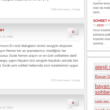
üzerine kuru
olan da mutl
2398 total views, 0 today
sevil...
SOHBET 
by
admin
on O
arı
Ucuz insanla
0
pahalıya pat
m 22, 2016
insanlar üze
üzerine...
mısın.En özel dialogların özünü sevgiyle oluşturan
yın.Hemen her an aramalarınızı istediğiniz her
ursunuz.Sizde hemen arayın ve en özel sohbetlere dahil
başlangıç yapın.Hayatın özü sevgiyle boyalıdır aslında tüm
ız.Sizde yeni sohbet hatlarında sizin karakterinizi uygun
ateşli
Bayan S
2253 total views, 0 today
bayan 
sohbe
canlı sex 
0
m 17, 2016