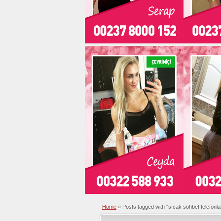
Home
»
Posts tagged with "sıcak sohbet telefonla