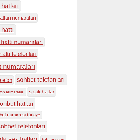
hatları
atları numaraları
 hattı
hattı numaraları
attı telefonları
t numaraları
sohbet telefonları
elefon
sıcak hatlar
efon numaraları
ohbet hatları
bet numarası türkiye
ohbet telefonları
da sex hatları
telefon sex