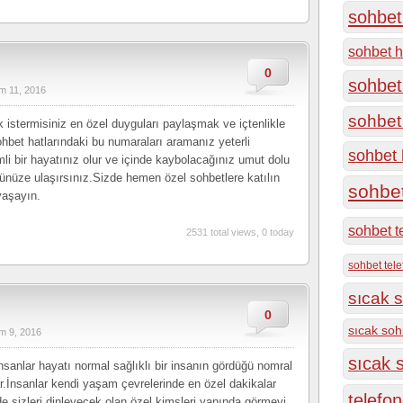
sohbet 
sohbet h
0
sohbet
m 11, 2016
sohbet 
istermisiniz en özel duyguları paylaşmak ve içtenlikle
bet hatlarındaki bu numaraları aramanız yeterli
sohbet h
mli bir hayatınız olur ve içinde kaybolacağınız umut dolu
önünüze ulaşırsınız.Sizde hemen özel sohbetlere katılın
sohbe
yaşayın.
sohbet t
2531 total views, 0 today
sohbet tel
sıcak s
0
sıcak soh
m 9, 2016
sıcak s
nsanlar hayatı normal sağlıklı bir insanın gördüğü nomral
ar.İnsanlar kendi yaşam çevrelerinde en özel dakikalar
telefon
de sizleri dinleyecek olan özel kimsleri yanında görmeyi