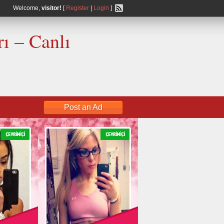
Welcome,
visitor!
[
Register
|
Login
]
ı – Canlı
Post an Ad