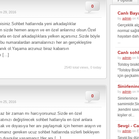
Popular
0
m 29, 2016
Canlı Bay
by
admin
on K
isiniz.Sohbet hatlarında yeni arkadaşlıklar
Gerçeklik alg
çin sizde hemen arayın ve en özel anlarınız olsun.Özel
normal sağlı
larla en özel arkadaşlıklara yelken açarsınız.Sizde böyle
hayatan daha 
...
 bu numaralardan aramalarınızı her an gerçekleştire
tanık ol.Yaşama arzunuz biraz kabarsın
Canlı soh
ı […]
by
admin
on M
Tolstoy bisi
2540 total views, 0 today
"Tolstoy Bisi
için geçkalmı
Sinirlenin
by
admin
on H
0
Sinirlenince
m 25, 2016
samimidir.Si
,kendini sav
a az bir zaman mı harcıyorsunuz.Sizde en özel
kişiler ol...
yatınızı değiştirecek sohbet hatlarıyla en özel anlara
Sevgi - C
ak ve doyasıya her anı paylaşmak için hemen arayın ve
by
admin
on E
pmanız gereken ucuz sohbet hatlarında sizlerli bekleyen
Sevgi;bu dün
in duygular yaşamanız.Her anı […]