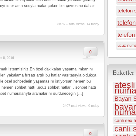
yi ister ama sosyla acılar çeken biri çevresine dahaz
telefon 
telefo
887652 total views, 14 today
telefo
ucuz numa
0
m 8, 2016
amak istermisiniz.En özel dakikaları yaşama imkanını
Etiketler
eri yakalama fırsatı artık bu hatlar vasıtasıyla oldukça
nle özel sohbetlerin yaşamasını istiyorsan hemen bu
ateşl
hemen sohbet hattı ,ucuz sohbet hatları , sohbet hattı
numar
hbet numaralarıyla aramalarını sürdüreceğin […]
Bayan S
bayan
2407 total views, 0 today
numar
canlı sex h
canlı 
0