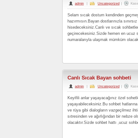
admin
|
Uncategorized
|
Kası
Selam sıcak dostum kendinden geçmeye
hazırmısın.Bayan dostlarınızla sınırsız 
hisedeceksiniz.Canlı ve sıcak sohbetler
geçirecekesiniz.Sizde hemen en ucuz so
numaralarıyla ulaşmak mümküm olacakt
Canlı Sıcak Bayan sohbeti
admin
|
Uncategorized
|
Kası
Keyifili anlar yaşayacağınız özel sohetl
yaşayabileceksiniz.Bu sohbet hatlarına 
ve rüya gibi dialogların vazgeçilmez ih
sıtresinden ve ağırlığından bir nebze ol
olacaktır.Sizde sohbet hattı ,ucuz sohb