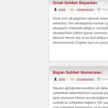
Sıcak Sohbet Bayanları
admin
|
Uncategorized
|
Kası
Sizde özel arkadaşlıklar edinmek isterm
edinirsiniz.Yeni arkadaşlıklar kurmak i
arkadaşlık sitelerinde aldığınız numara
arkadaşlıklara yelken açmak isterseniz
bilirsiniz.Hemen ara ve en özel anlara 
istemezmesiniz.Engeleri aşın ve çarpıç
Bayan Sohbet Numaraları
admin
|
Uncategorized
|
Kası
Hayatın ağırlığından kendinize ait dah
sohbetlerle beklentilerinizin üzerinde ja
tanık olursunuz.Hemen anında bağlanm
sizlerde bu sohbetlere bağlanın.Tek ya
özel sohbetlere bağlanmanız ve en der