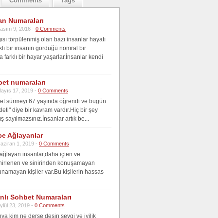
Comments
Tags
an Numaraları
asım 9, 2016 -
0 Comments
ısı törpülenmiş olan bazı insanlar hayatı
klı bir insanın gördüğü nomral bir
farklı bir hayar yaşarlar.İnsanlar kendi
bet numaraları
ayıs 17, 2019 -
0 Comments
klet sürmeyi 67 yaşında öğrendi ve bugün
kleti" diye bir kavram vardır.Hiç bir şey
ş sayılmazsınız.İnsanlar artık be...
ce Ağlayanlar
aziran 1, 2019 -
0 Comments
 ağlayan insanlar,daha içten ve
nirlenen ve sinirinden konuşamayan
unamayan kişiler var.Bu kişilerin hassas
anlı Sohbet Numaraları
ylül 23, 2019 -
0 Comments
ya kim ne derse desin sevgi ve iyilik