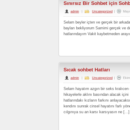
Sınırsız Bir Sohbet için Soh
admin
|
Uncategorized
|
Mayı
Selam beyler içten ve gerçek bir arkadaş
bayları bekliyorum Samimi gerçek ve do
hatlarındayım Vakit kaybetmeden arayın
Sıcak sohbet Hatları
admin
|
Uncategorized
|
Ekim
Selam hayatım azgın bir seks kralıcen o
hikayelerle aklını basından alacak için
hatlarındakı kızların farkını anlayacak
kendını sunrak cinsel hayatını farlı y
cılgınıya su an karsı karsıyasın ne […]