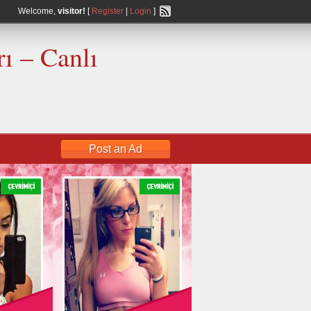
Welcome,
visitor!
[
Register
|
Login
]
ı – Canlı
Post an Ad