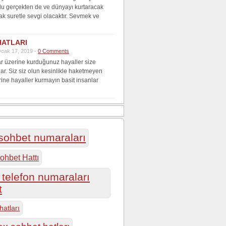
lu gerçekten de ve dünyayı kurtaracak
ak suretle sevgi olacaktır. Sevmek ve
HATLARI
cak 17, 2019 -
0 Comments
r üzerine kurduğunuz hayaller size
lar. Siz siz olun kesinlikle haketmeyen
rine hayaller kurmayın basit insanlar
 sohbet numaraları
ohbet Hattı
telefon numaraları
t
hatları