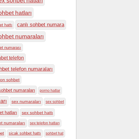
ex sohbet hatları
ohbet hatları
canlı sohbet numara
et hattı
sohbet numaraları
bet numarası
hbet telefon
hbet telefon numaraları
efon sohbet
sohbet numaraları
porno hatlar
arı
sex numaraları
sex sohbet
t hatları
sex sohbet hattı
t numaraları
sex telefon hatları
bet
sicak sohbet hattı
sohbet hat