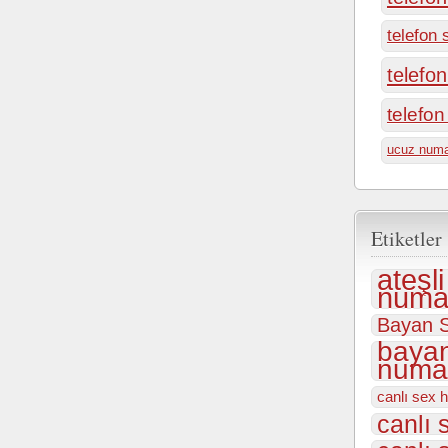
telefon 
telefo
telefo
ucuz numa
Etiketler
ateşl
numar
Bayan S
bayan
numar
canlı sex h
canlı 