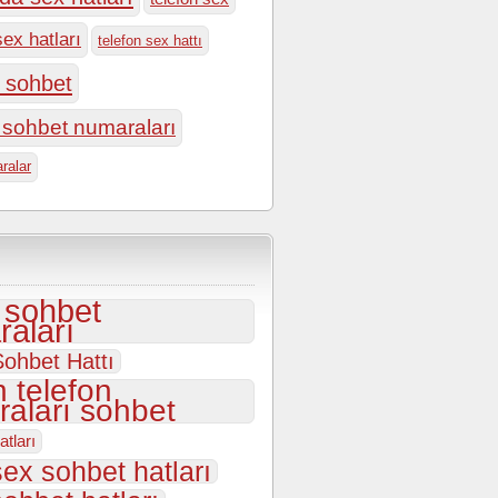
sex hatları
telefon sex hattı
n sohbet
n sohbet numaraları
ralar
i sohbet
aları
ohbet Hattı
 telefon
aları sohbet
atları
sex sohbet hatları