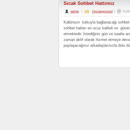
Sıcak Sohbet Hattımız
admin
|
Uncategorized
|
Eylül
Kalbinizin tutkuyla bağlanacağı sohbet 
sohbet hatları en ucuz kaliteli ve güve
etmektedir. İstediğiniz gün ve saatte a
zaman aktif olarak hizmet etmeye deva
paylaşacağınız arkadaşlarınızla dolu do