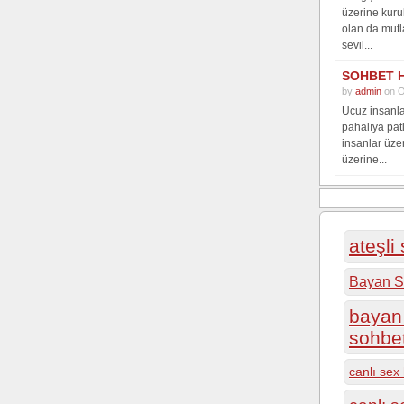
üzerine kuru
olan da mutl
sevil...
SOHBET 
by
admin
on O
Ucuz insanla
pahalıya pat
insanlar üze
üzerine...
ateşli
Bayan S
bayan 
sohbe
canlı sex 