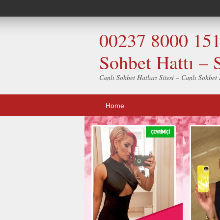
00237 8000 151 
Sohbet Hattı – 
Canlı Sohbet Hatları Sitesi – Canlı Sohbet H
Home