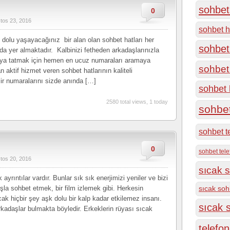
sohbet 
0
tos 23, 2016
sohbet h
dolu yaşayacağınız bir alan olan sohbet hatları her
sohbet
zda yer almaktadır. Kalbinizi fetheden arkadaşlarınızla
ıya tatmak için hemen en ucuz numaraları aramaya
sohbet 
n aktif hizmet veren sohbet hatlarının kaliteli
lir numaralarını sizde anında […]
sohbet h
2580 total views, 1 today
sohbe
sohbet t
0
sohbet tel
tos 20, 2016
sıcak s
ayrıntılar vardır. Bunlar sık sık enerjimizi yeniler ve bizi
la sohbet etmek, bir film izlemek gibi. Herkesin
sıcak soh
ak hiçbir şey aşk dolu bir kalp kadar etkilemez insanı.
sıcak s
kadaşlar bulmakta böyledir. Erkeklerin rüyası sıcak
telefon