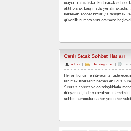
ediyor. Yalnızlıktan kurtaracak sohbet 
aktif olarak karşınızda yer almaktadır. 
bekleyen sohbet kızlarıyla tanışmak ve
güvenilir numaralarını aramaya başlayabi
Canlı Sıcak Sohbet Hatları
admin
|
Uncategorized
|
Temm
Her an konuşma ihtiyacınızı gidereceğin
tanımak isterseniz hemen en ucuz numar
Sınırsız sohbet ve arkadaşlıklarla mono
dünyanın içinde bulacaksınız kendinizi.
sohbet numaralarına her yerde her vakitt