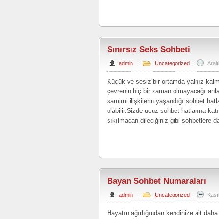
Sınırsız Seks Sohbeti
admin
|
Uncategorized
|
Aralı
Küçük ve sesiz bir ortamda yalnız kalmı
çevrenin hiç bir zaman olmayacağı anl
samimi ilişkilerin yaşandığı sohbet hatla
olabilir.Sizde ucuz sohbet hatlarına kat
sıkılmadan dilediğiniz gibi sohbetlere 
Bayan Sohbet Numaraları
admin
|
Uncategorized
|
Kası
Hayatın ağırlığından kendinize ait dah