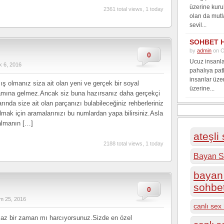
üzerine kuru
2361 total views, 1 today
olan da mutl
sevil...
SOHBET 
by
admin
on O
0
Ucuz insanla
k 6, 2016
pahalıya pat
insanlar üze
ş olmanız siza ait olan yeni ve gerçek bir soyal
üzerine...
amına gelmez.Ancak siz buna hazırsanız daha gerçekçi
rında size ait olan parçanızı bulabileceğiniz rehberleriniz
ılmak için aramalarınızı bu numlardan yapa bilirsiniz.Asla
dalmanın […]
ateşli
2188 total views, 1 today
Bayan S
bayan 
sohbe
0
m 25, 2016
canlı sex 
a az bir zaman mı harcıyorsunuz.Sizde en özel