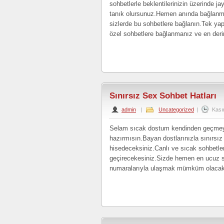
sohbetlerle beklentilerinizin üzerinde ja
tanık olursunuz.Hemen anında bağlanm
sizlerde bu sohbetlere bağlanın.Tek ya
özel sohbetlere bağlanmanız ve en der
Sınırsız Sex Sohbet Hatları
admin
|
Uncategorized
|
Kası
Selam sıcak dostum kendinden geçmeye
hazırmısın.Bayan dostlarınızla sınırsız 
hisedeceksiniz.Canlı ve sıcak sohbetler
geçirecekesiniz.Sizde hemen en ucuz so
numaralarıyla ulaşmak mümküm olacakt