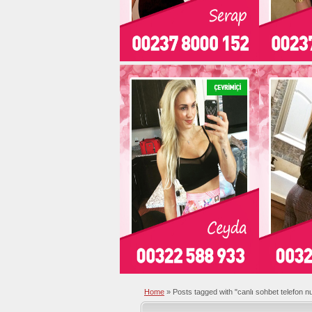
Home
»
Posts tagged with "canlı sohbet telefon n