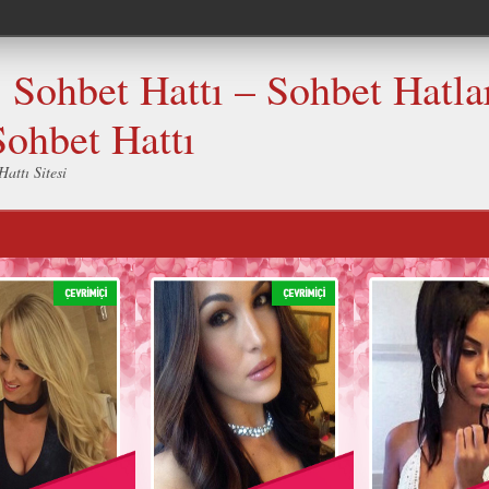
Sohbet Hattı – Sohbet Hatlar
Sohbet Hattı
attı Sitesi