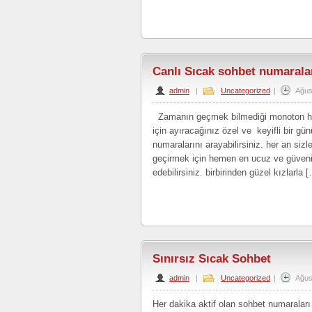
Canlı Sıcak sohbet numarala
admin
|
Uncategorized
|
Ağus
Zamanın geçmek bilmediği monoton haya
için ayıracağınız özel ve keyifli bir g
numaralarını arayabilirsiniz. her an sizle
geçirmek için hemen en ucuz ve güvenilir
edebilirsiniz. birbirinden güzel kızlarla 
Sınırsız Sıcak Sohbet
admin
|
Uncategorized
|
Ağus
Her dakika aktif olan sohbet numaralar