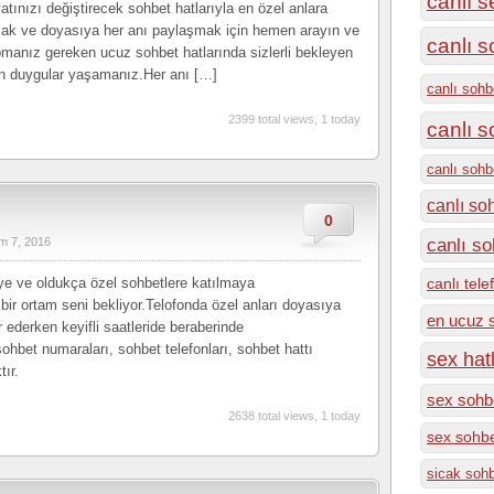
canlı s
yatınızı değiştirecek sohbet hatlarıyla en özel anlara
ak ve doyasıya her anı paylaşmak için hemen arayın ve
canlı s
pmanız gereken ucuz sohbet hatlarında sizlerli bekleyen
in duygular yaşamanız.Her anı […]
canlı sohb
2399 total views, 1 today
canlı 
canlı soh
canlı so
0
m 7, 2016
canlı so
 ve oldukça özel sohbetlere katılmaya
canlı tel
bir ortam seni bekliyor.Telofonda özel anları doyasıya
en ucuz 
 ederken keyifli saatleride beraberinde
hbet numaraları, sohbet telefonları, sohbet hattı
sex hatl
ır.
sex sohbe
2638 total views, 1 today
sex sohbe
sicak soh