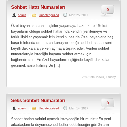
Sohbet Hattı Numaraları
0
admin
|
Uncategorized
|
Mart 25, 2017
Özel bayanlarla canlı ilişkiler yaşamaya hazırlıklı ol! Seksi
bayanların olduğu sohbet hatlarında kendini yenilemeye ve
farklı ilişkiler yaşamak için kendini hazırla Özel bayanlarla baş
başa telefonda sınırsızca konuşabileceğin sohbet hatları seni
keyifli dakikalara yelken açmaya teşvik eder. Verilen sohbet
numaralarıyla istediğin bayana sohbet etmek için
bağlanabilirsin. En özel bayanların eşliğinde keyifli dakikalar
geçirmek sana kalmış.Bu […]
2667 total views, 1 today
Seks Sohbet Numaraları
0
admin
|
Uncategorized
|
Mart 14, 2017
Sohbet hatları vaktini ayımak isteyeceğin bir muhittir.En yeni
arkadaşlarınla doyumsuz sohbetler edebileceğin gibi 0nların