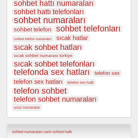
sohbet hattı numaraları
sohbet hattı telefonları
sohbet numaraları
sohbet telefonları
sohbet telefon
sıcak hatlar
sohbet telefon numaraları
sıcak sohbet hatları
sıcak sohbet numarası türkiye
sıcak sohbet telefonları
telefonda sex hatları
telefon sex
telefon sex hatları
telefon sex hattı
telefon sohbet
telefon sohbet numaraları
ucuz numaralar
sohbet numaraları
canlı sohbet hattı