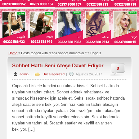
Home
»
Posts tagged with "canlı sohbet numaraları"
»
Page 3
Sohbet Hattı Seni Ateşe Davet Ediyor
0
admin
|
Uncategorized
|
Ağustos 24, 2017
Capcanlı hislerle kendini unutulmaz hisset. Sohbet hattında
rüyalarının tadını çıkart. Sohbet ederek rahatlamak ve
sımsıcak hissetmek için acele et. Seksi sıcak sohbet hattında
ateşli saatler seni bekliyor. Sınırsız kadının tadını alacağın
sohbet hattında rüyaları yakala. Sınırsızlığın tadını alacağın
sohbet hattında keyifli sohbetler edeceksin. Seksi kadınınla
rüyalarının tadını al. Sıcacık saatler ve keyifli anlar seni
bekliyor. […]