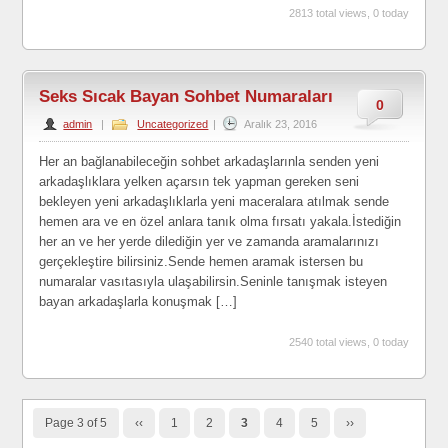
2813 total views, 0 today
Seks Sıcak Bayan Sohbet Numaraları
0
admin
|
Uncategorized
|
Aralık 23, 2016
Her an bağlanabileceğin sohbet arkadaşlarınla senden yeni
arkadaşlıklara yelken açarsın tek yapman gereken seni
bekleyen yeni arkadaşlıklarla yeni maceralara atılmak sende
hemen ara ve en özel anlara tanık olma fırsatı yakala.İstediğin
her an ve her yerde dilediğin yer ve zamanda aramalarınızı
gerçekleştire bilirsiniz.Sende hemen aramak istersen bu
numaralar vasıtasıyla ulaşabilirsin.Seninle tanışmak isteyen
bayan arkadaşlarla konuşmak […]
2540 total views, 0 today
Page 3 of 5
‹‹
1
2
3
4
5
››