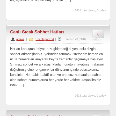
2431 total views, 0 today
Canlı Sıcak Sohbet Hatları
0
admin
|
Uncategorized
|
Temmuz 23, 2016
Her an konuşma ihtiyacınızı gidereceğini yeni dolu dizgin
sohbet arkadaşlarınızı yakından tanımak isterseniz hemen en
ucuz numaraları arayarak keyifli zamanlar geçirmeye başlayın.
Sınırsız sohbet ve arkadaşlıklarla monoton hayatınızın akışını
değiştirmiş olup rengarenk bir dünyanın içinde bulacaksınız
kendinizi. Her dakika aktif olan ve en ucuz numaralara sahip
olan sohbet numaralarına her yerde her vakitte ulaşabilirsiniz.
İstek […]
2628 total views, 0 today