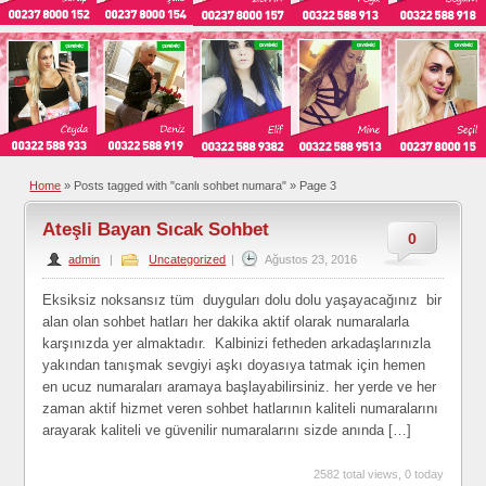
Home
»
Posts tagged with "canlı sohbet numara"
»
Page 3
Ateşli Bayan Sıcak Sohbet
0
admin
|
Uncategorized
|
Ağustos 23, 2016
Eksiksiz noksansız tüm duyguları dolu dolu yaşayacağınız bir
alan olan sohbet hatları her dakika aktif olarak numaralarla
karşınızda yer almaktadır. Kalbinizi fetheden arkadaşlarınızla
yakından tanışmak sevgiyi aşkı doyasıya tatmak için hemen
en ucuz numaraları aramaya başlayabilirsiniz. her yerde ve her
zaman aktif hizmet veren sohbet hatlarının kaliteli numaralarını
arayarak kaliteli ve güvenilir numaralarını sizde anında […]
2582 total views, 0 today