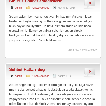
Sınırsız Sohbet arkadaşların
0
admin
|
Uncategorized
|
Mayıs 22, 2016
Selam aşkım ben yalnız yaşayan bir kadınım Anlayışlı kibar
beylerden hoşlanmaktayım Kendine güvenen ve ne istediğini
bilen beyleri bekliyorum En ucuz numaralardan anında bana
ulaşabilirsiniz Esmer ve yalnız seksi bir bayan olarak
bekliyorum Her dakika aktif olarak çalışıyorum Telefonla yada
yüzyüze görüşebiliriz Seni bekliyorum
2663 total views, 1 today
Sohbet Hatları Seçil
0
admin
|
Uncategorized
|
Kasım 4, 2015
Selam azgın erkeğim benimle bitmeyecek bir yolculuğa hazır
mısın seks sohbet arkadaşlık dostluk bir arada olacak ve hiç
bitmeyen bu dostluklarda en yakın arkadaşınla ateşli geceler
yaşayacaksın nasıl mı seks sohbetimle seni senden alacağım
adım Busenur bu adı hiçbir zaman unutamayacaksın hayatım