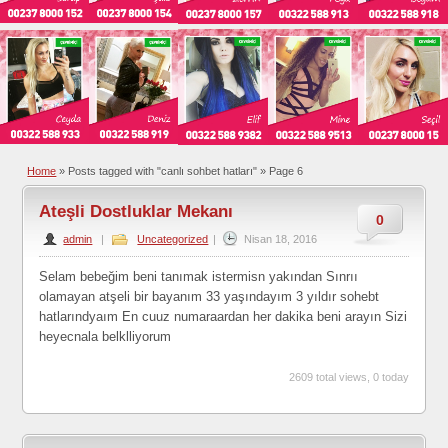
Home
»
Posts tagged with "canlı sohbet hatları"
»
Page 6
Ateşli Dostluklar Mekanı
0
admin
|
Uncategorized
|
Nisan 18, 2016
Selam bebeğim beni tanımak istermisn yakından Sınrıı
olamayan atşeli bir bayanım 33 yaşındayım 3 yıldır sohebt
hatlarındyaım En cuuz numaraardan her dakika beni arayın Sizi
heyecnala belklliyorum
2609 total views, 0 today