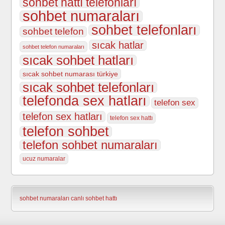
sohbet hattı telefonları
sohbet numaraları
sohbet telefonları
sohbet telefon
sıcak hatlar
sohbet telefon numaraları
sıcak sohbet hatları
sıcak sohbet numarası türkiye
sıcak sohbet telefonları
telefonda sex hatları
telefon sex
telefon sex hatları
telefon sex hattı
telefon sohbet
telefon sohbet numaraları
ucuz numaralar
sohbet numaraları
canlı sohbet hattı