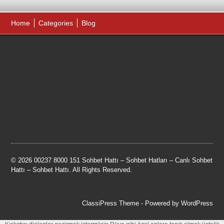
Home
Categories
Blog
© 2026 00237 8000 151 Sohbet Hattı – Sohbet Hatları – Canlı Sohbet
Hattı – Sohbet Hattı. All Rights Reserved.
ClassiPress Theme
- Powered by
WordPress