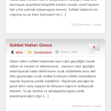
tanımayan azgınlıkta hıkayelrle kendını sunrak cinsel hayatını
farlı yöne çekmek isteyecegıne emınım. Sohbet hatlarının en
cılgınıya su an karsı karsıyasın ne […]
2620 total views, 0 today
Sohbet Hatları Gonca
0
admin
|
Uncategorized
|
Eylül 22, 2015
Selam tatlım sohbet hatlarında nasıl vakit geçirdiğini merak
ediyor ve cesaret mi edemiyorsun , zamanın nasıl geçtiğini
anlamayacak kadar delirircesine sıcak sohbetlerle anını deli
dolu geçireceğin sıcak sohbet kızlarıyla sohbet numaralarını
arayrak hayatına yenilik katabilirsn. Hayatında atacağın bu
güzel adım sana yepyeni bir dünyanın kapısını aralayacak
bitanem. Sıcak dostluk ve arkadaşlarla başka yerde
arayamayacağın çılgın […]
2158 total views, 0 today