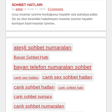
SOHBET HATLARI
by
admin
on Ocak 17, 2019 -
0 Comments
Ucuz insanlar üzerine kurduğunuz hayaller size pahalıya patlar.
Siz siz olun kesinlikle haketmeyen insanlar üzerine hayaller
kurmayın basit insanlar üzerine...
ateşli sohbet numaraları
Bayan Sohbet Hattı
bayan telefon numaraları sohbet
canlı sex sohbet hatları
canlı sex hatları
canlı sohbet hatları
canlı sohbet hattı
canlı sohbet numara
canlı sohbet numaraları