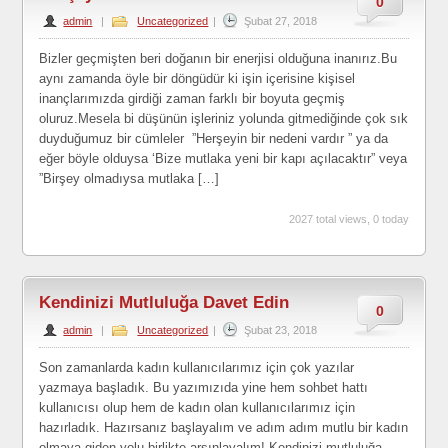
0
admin
|
Uncategorized
|
Şubat 27, 2018
Bizler geçmişten beri doğanın bir enerjisi olduğuna inanırız.Bu
aynı zamanda öyle bir döngüdür ki işin içerisine kişisel
inançlarımızda girdiği zaman farklı bir boyuta geçmiş
oluruz.Mesela bi düşünün işleriniz yolunda gitmediğinde çok sık
duyduğumuz bir cümleler ”Herşeyin bir nedeni vardır ” ya da
eğer böyle olduysa ‘Bize mutlaka yeni bir kapı açılacaktır” veya
”Birşey olmadıysa mutlaka […]
2027 total views, 0 today
Kendinizi Mutluluğa Davet Edin
0
admin
|
Uncategorized
|
Şubat 23, 2018
Son zamanlarda kadın kullanıcılarımız için çok yazılar
yazmaya başladık. Bu yazımızıda yine hem sohbet hattı
kullanıcısı olup hem de kadın olan kullanıcılarımız için
hazırladık. Hazırsanız başlayalım ve adım adım mutlu bir kadın
olmaya giden yolu birlikte arşınlayalım! Kendinizi mutluluğa