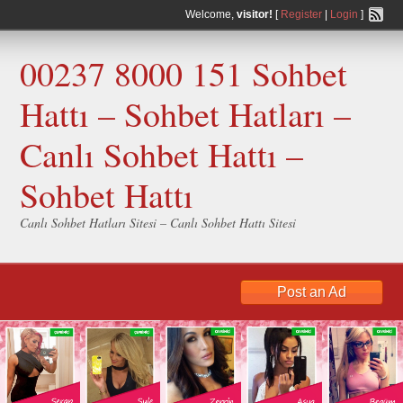
Welcome,
visitor!
[
Register
|
Login
]
00237 8000 151 Sohbet
Hattı – Sohbet Hatları –
Canlı Sohbet Hattı –
Sohbet Hattı
Canlı Sohbet Hatları Sitesi – Canlı Sohbet Hattı Sitesi
Post an Ad