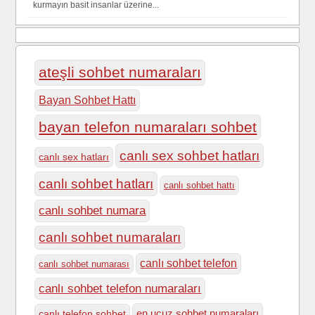
kurmayın basit insanlar üzerine...
ateşli sohbet numaraları
Bayan Sohbet Hattı
bayan telefon numaraları sohbet
canlı sex sohbet hatları
canlı sex hatları
canlı sohbet hatları
canlı sohbet hattı
canlı sohbet numara
canlı sohbet numaraları
canlı sohbet telefon
canlı sohbet numarası
canlı sohbet telefon numaraları
en ucuz sohbet numaraları
canlı telefon sohbet