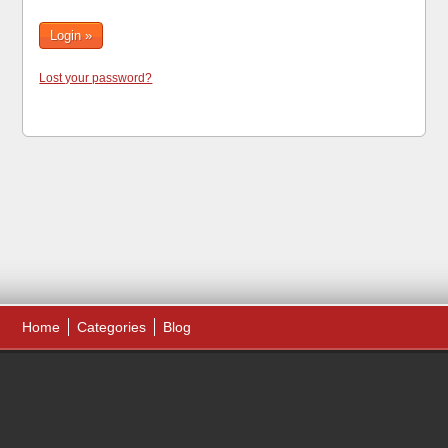
Lost your password?
Home
Categories
Blog