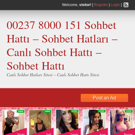
Welcome,
visitor!
[
Register
|
Login
]
00237 8000 151 Sohbet
Hattı – Sohbet Hatları –
Canlı Sohbet Hattı –
Sohbet Hattı
Canlı Sohbet Hatları Sitesi – Canlı Sohbet Hattı Sitesi
Post an Ad