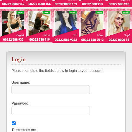
Login
Please complete the fields below to login to your account.
Username:
Password:
Remember me