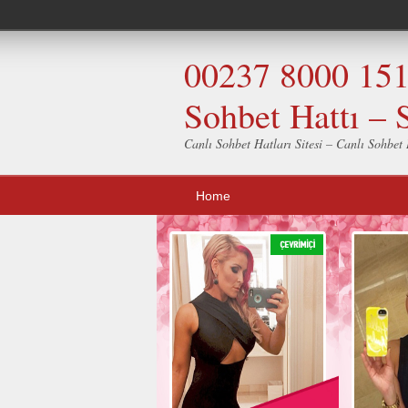
00237 8000 151 
Sohbet Hattı – 
Canlı Sohbet Hatları Sitesi – Canlı Sohbet H
Home