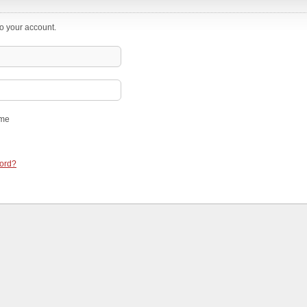
to your account.
me
word?