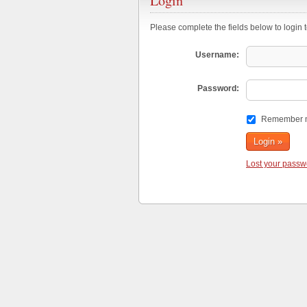
Login
Please complete the fields below to login 
Username:
Password:
Remember 
Lost your pass