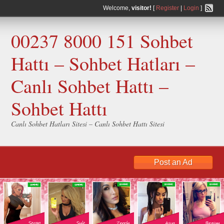
Welcome,
visitor!
[
Register
|
Login
]
00237 8000 151 Sohbet
Hattı – Sohbet Hatları –
Canlı Sohbet Hattı –
Sohbet Hattı
Canlı Sohbet Hatları Sitesi – Canlı Sohbet Hattı Sitesi
Post an Ad