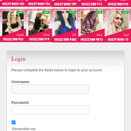
Login
Please complete the fields below to login to your account.
Username:
Password:
Remember me