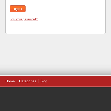
Lost your password?
Home
Categories
Blog