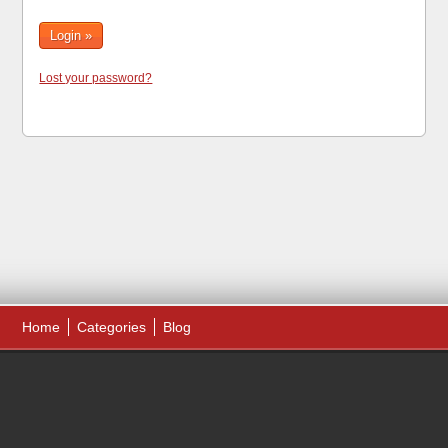
Lost your password?
Home
Categories
Blog