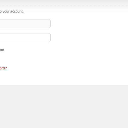
to your account.
me
word?