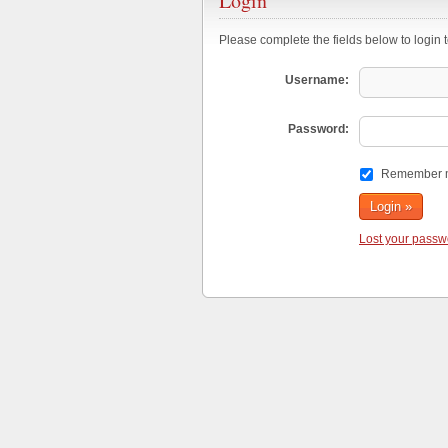
Login
Please complete the fields below to login 
Username:
Password:
Remember 
Lost your pass