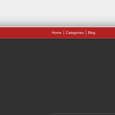
Home
Categories
Blog