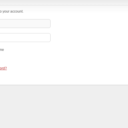
to your account.
me
word?