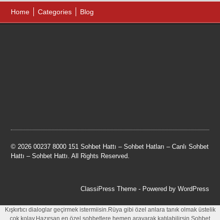
Home
Categories
Blog
© 2026 00237 8000 151 Sohbet Hattı – Sohbet Hatları – Canlı Sohbet
Hattı – Sohbet Hattı. All Rights Reserved.
ClassiPress Theme
- Powered by
WordPress
Kışkırtıcı dialoglar geçirmek istermiisin.Rüya gibi özel anlara tanık olmak üstelik
çok kolay.Hazırsan en özel sohbetlere hemen arayarak katılabilirsin.Sohbet