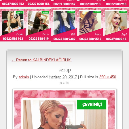
← Return to KALBİNDEKİ AĞIRLIK
serap
By
admin
|
Uploaded
Haziran 20, 2017
|
Full size is
350 × 450
pixels