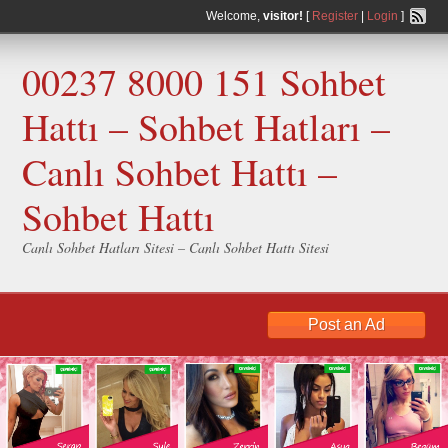
Welcome,
visitor!
[
Register
|
Login
]
00237 8000 151 Sohbet
Hattı – Sohbet Hatları –
Canlı Sohbet Hattı –
Sohbet Hattı
Canlı Sohbet Hatları Sitesi – Canlı Sohbet Hattı Sitesi
Post an Ad