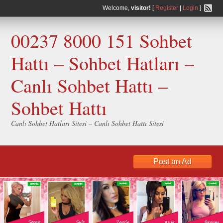
Welcome,
visitor!
[
Register
|
Login
]
00237 8000 151 Sohbet
Hattı – Sohbet Hatları –
Canlı Sohbet Hattı –
Sohbet Hattı
Canlı Sohbet Hatları Sitesi – Canlı Sohbet Hattı Sitesi
Post an Ad